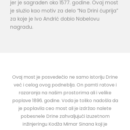
jer je sagrađen oko 1577. godine. Ovaj most
je služio kao motiv za delo “Na Drini ćuprija”
za koje je Ivo Andrić dobio Nobelovu
nagradu.
Ovaj most je posvedečio ne samo istoriju Drine
već i celog ovog podneblja. On pamti ratove i
razaranja na našim prostorima ali i velike
poplave 1896. godine. Voda je toliko nadošla da
je poplavila ceo most ali je izdržao nalete
pobesnele Drine zahvaljujući izuzetnom
inžinjeringu Kodža Mimar Sinana koji je