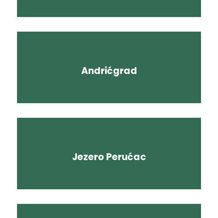
Andrićgrad
Jezero Perućac