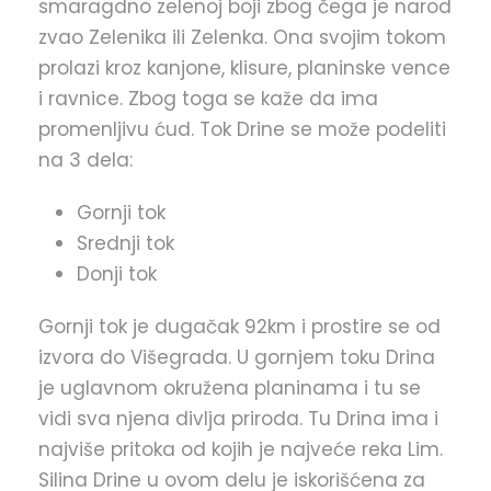
smaragdno zelenoj boji zbog čega je narod
zvao Zelenika ili Zelenka. Ona svojim tokom
prolazi kroz kanjone, klisure, planinske vence
i ravnice. Zbog toga se kaže da ima
promenljivu ćud. Tok Drine se može podeliti
na 3 dela:
Gornji tok
Srednji tok
Donji tok
Gornji tok je dugačak 92km i prostire se od
izvora do Višegrada. U gornjem toku Drina
je uglavnom okružena planinama i tu se
vidi sva njena divlja priroda. Tu Drina ima i
najviše pritoka od kojih je najveće reka Lim.
Silina Drine u ovom delu je iskorišćena za