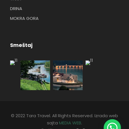
DRINA
MOKRA GORA
Smeštaj
© 2022 Tara Travel. All Rights Reserved. Izrada web
sajta
MEDIA WEB
.