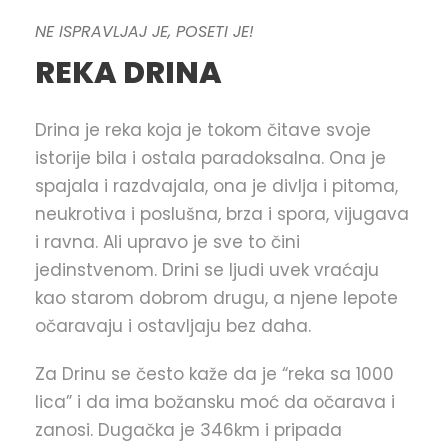
NE ISPRAVLJAJ JE, POSETI JE!
REKA DRINA
Drina je reka koja je tokom čitave svoje
istorije bila i ostala paradoksalna. Ona je
spajala i razdvajala, ona je divlja i pitoma,
neukrotiva i poslušna, brza i spora, vijugava
i ravna. Ali upravo je sve to čini
jedinstvenom. Drini se ljudi uvek vraćaju
kao starom dobrom drugu, a njene lepote
očaravaju i ostavljaju bez daha.
Za Drinu se često kaže da je “reka sa 1000
lica” i da ima božansku moć da očarava i
zanosi. Dugačka je 346km i pripada