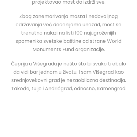
projektovao most da izdrži sve.
Zbog zanemarivanja mosta i nedovoljnog
održavanja već decenijama unazad, most se
trenutno nalazi na listi 100 najugroženijih
spomenika svetske baštine od strane World
Monuments Fund organizacije.
Ćuprija u Višegradu je nešto što bi svako trebalo
da vidi bar jednom u životu. I sam Višegrad kao
srednjovekovni grad je nezaobilazna destinacija.
Takođe, tu je i Andrićgrad, odnosno, Kamengrad.