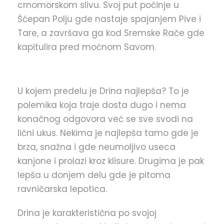
crnomorskom slivu. Svoj put počinje u
Šćepan Polju gde nastaje spajanjem Pive i
Tare, a završava ga kod Sremske Rače gde
kapitulira pred moćnom Savom.
U kojem predelu je Drina najlepša? To je
polemika koja traje dosta dugo i nema
konačnog odgovora već se sve svodi na
lični ukus. Nekima je najlepša tamo gde je
brza, snažna i gde neumoljivo useca
kanjone i prolazi kroz klisure. Drugima je pak
lepša u donjem delu gde je pitoma
ravničarska lepotica.
Drina je karakteristična po svojoj