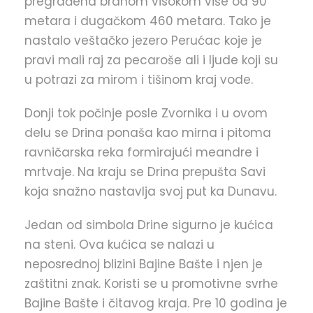
pregrađena branom visokom više od 90
metara i dugačkom 460 metara. Tako je
nastalo veštačko jezero Perućac koje je
pravi mali raj za pecaroše ali i ljude koji su
u potrazi za mirom i tišinom kraj vode.
Donji tok počinje posle Zvornika i u ovom
delu se Drina ponaša kao mirna i pitoma
ravničarska reka formirajući meandre i
mrtvaje. Na kraju se Drina prepušta Savi
koja snažno nastavlja svoj put ka Dunavu.
Jedan od simbola Drine sigurno je kućica
na steni. Ova kućica se nalazi u
neposrednoj blizini Bajine Bašte i njen je
zaštitni znak. Koristi se u promotivne svrhe
Bajine Bašte i čitavog kraja. Pre 10 godina je