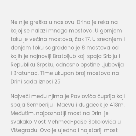
Ne nije greška u naslovu. Drina je reka na
kojoj se nalazi mnogo mostova. U gornjem
toku je većina mostova, čak 17. U srednjem i
donjem toku sagrađeno je 8 mostova od
kojih je najnoviji Bratoljub koji spaja Srbiju i
Republiku Srpsku, odnosno opštine Ljubovija
i Bratunac. Time ukupan broj mostova na
Drini sada iznosi 25.
Najveći među njima je Pavlovića ćuprija koji
spaja Semberiju i Mačvu i dugačak je 413m.
Međutim, najpoznatiji most na Drini je
svakako Most Mehmed-paše Sokolovića u
Višegradu. Ovo je ujedno i najstariji most