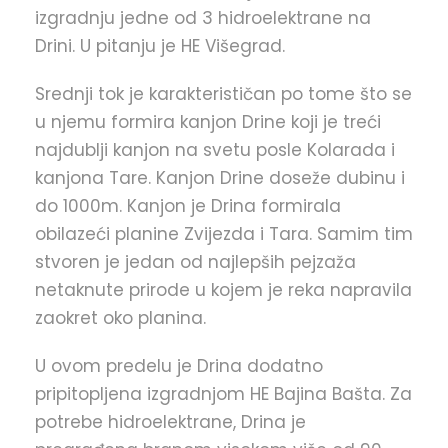
izgradnju jedne od 3 hidroelektrane na
Drini. U pitanju je HE Višegrad.
Srednji tok je karakterističan po tome što se
u njemu formira kanjon Drine koji je treći
najdublji kanjon na svetu posle Kolarada i
kanjona Tare. Kanjon Drine doseže dubinu i
do 1000m. Kanjon je Drina formirala
obilazeći planine Zvijezda i Tara. Samim tim
stvoren je jedan od najlepših pejzaža
netaknute prirode u kojem je reka napravila
zaokret oko planina.
U ovom predelu je Drina dodatno
pripitopljena izgradnjom HE Bajina Bašta. Za
potrebe hidroelektrane, Drina je