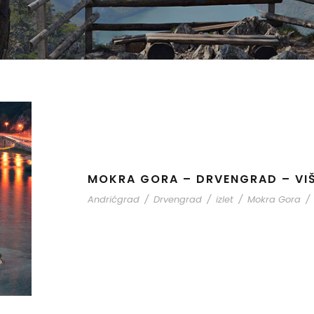
MOKRA GORA – DRVENGRAD – VI
Andrićgrad
/
Drvengrad
/
izlet
/
Mokra Gora
/