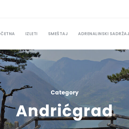
OČETNA
IZLETI
SMEŠTAJ
ADRENALINSKI SADRŽA
Category
Andrićgrad