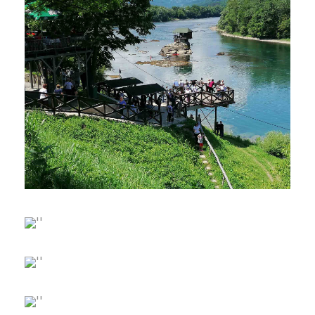
MANASTIR RAČA – KUĆICA NA
DRINI – REKA VRELO – JEZERO
PERUĆAC
MOKRA GORA – DRVENGRAD –
VIŠEGRAD – ANDRIĆGRAD
SPUST ČAMCEM NIZ DRINU
VOŽNJA KANJONOM DRINE