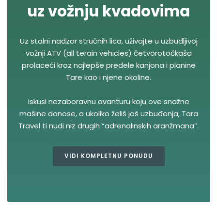
uz vožnju kvadovima
Uz stalni nadzor stručnih lica, uživajte u uzbudljivoj
vožnji ATV (all terain vehicles) četvorotočkaša
prolaceći kroz najlepše predele kanjona i planine
Tare kao i njene okoline.
Iskusi nezaboravnu avanturu koju ove snažne
mašine donose, a ukoliko želiš još uzbuđenja, Tara
Travel ti nudi niz drugih “adrenalinskih aranžmana”.
VIDI KOMPLETNU PONUDU