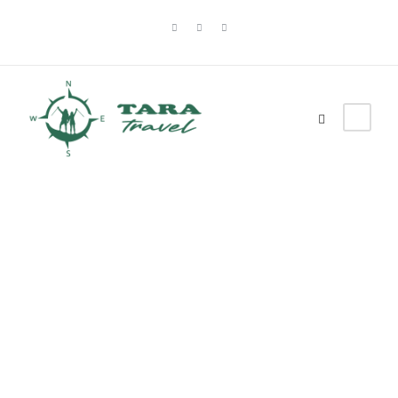
Iskusi čari
Zapadne Srbije