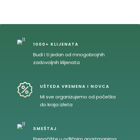
1000+ KLIJENATA
Budi i ti jedan od mnogobrojnih
zadovoljnih klijenata
UŠTEDA VREMENA I NOVCA
Mi sve organizujemo od početka
do kraja izleta
SMEŠTAJ
Prenoćište u odličnim apartmanima