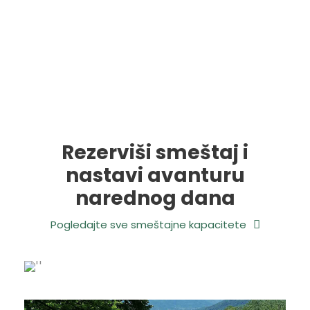
Rezerviši smeštaj i
nastavi avanturu
narednog dana
Pogledajte sve smeštajne kapacitete
MITROVAC NA TARI – BANJSKA
STENA – ZAOVINSKO JEZERO