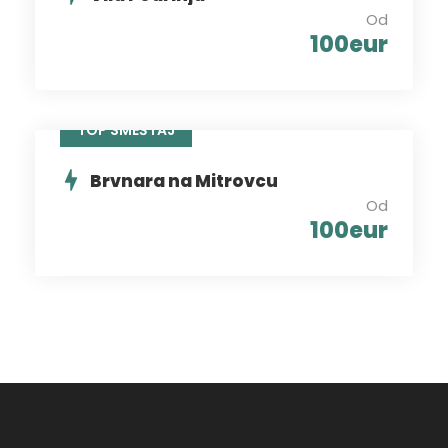
Od
100eur
TOP SMEŠTAJ
Brvnara na Mitrovcu
Od
100eur