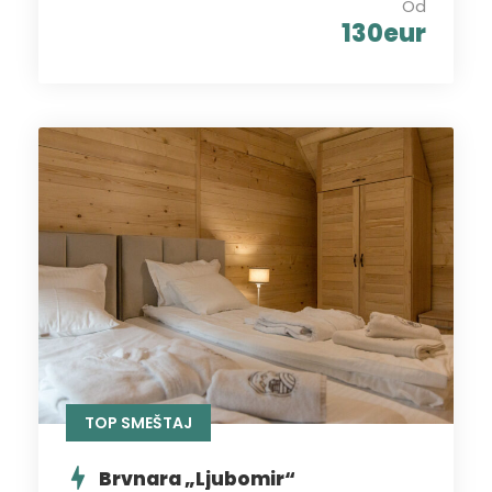
Od
130eur
TOP SMEŠTAJ
Brvnara „Ljubomir“