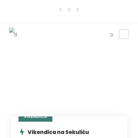
preko 100 eur
VIKENDICA
Vikendica na Sekuliću