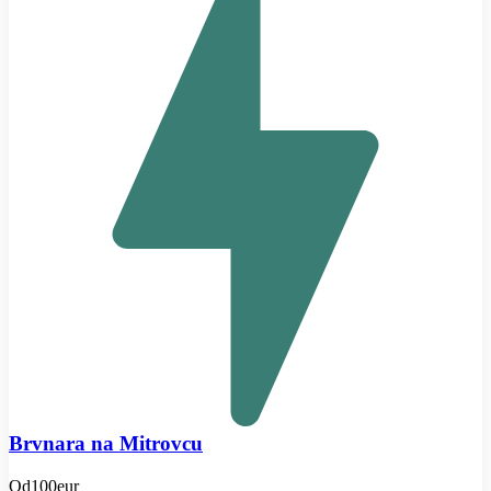
Brvnara na Mitrovcu
Od
100eur