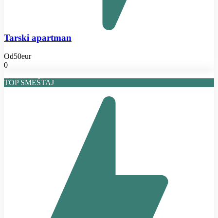
Tarski apartman
Od
50eur
0
TOP SMEŠTAJ