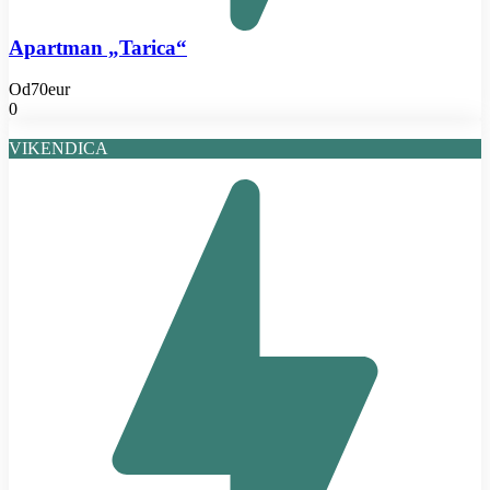
Apartman „Tarica“
Od
70eur
0
VIKENDICA