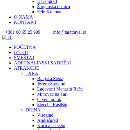
Drvengrad
Šarganska osmica
Selo Kremna
O NAMA
KONTAKT
+381 60 65 25 999
info@taratravel.rs
POČETNA
IZLETI
SMEŠTAJ
ADRENALINSKI SADRŽAJ
ATRAKCIJE
TARA
Banjska Stena
Jezero Zaovine
Lađevac i Manastir Rača
Mitrovac na Tari
Crveni potok
Stećci u Rastištu
DRINA
Višegrad
Andrićgrad
Kućica na steni