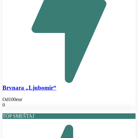
Brvnara „Ljubomir“
Od
100eur
0
TOP SMEŠTAJ