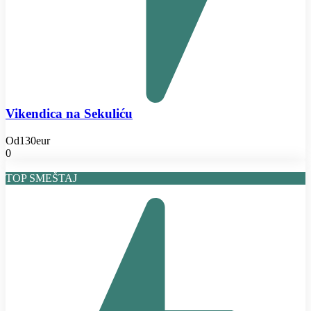
Vikendica na Sekuliću
Od
130eur
0
TOP SMEŠTAJ