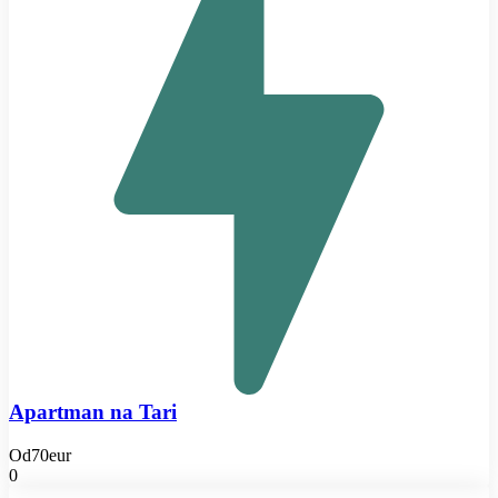
Apartman na Tari
Od
70eur
0