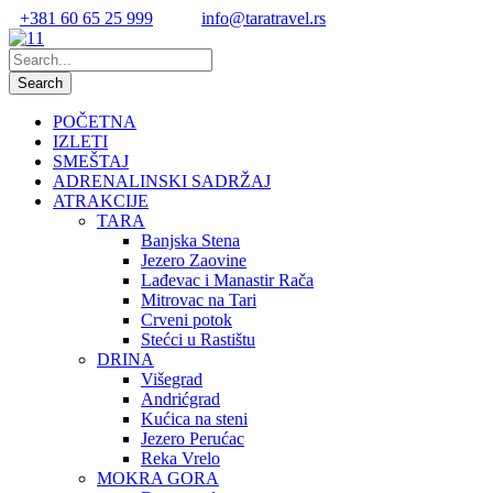
+381 60 65 25 999
info@taratravel.rs
POČETNA
IZLETI
SMEŠTAJ
ADRENALINSKI SADRŽAJ
ATRAKCIJE
TARA
Banjska Stena
Jezero Zaovine
Lađevac i Manastir Rača
Mitrovac na Tari
Crveni potok
Stećci u Rastištu
DRINA
Višegrad
Andrićgrad
Kućica na steni
Jezero Perućac
Reka Vrelo
MOKRA GORA