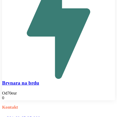
Brvnara na brdu
Od
70eur
0
Kontakt