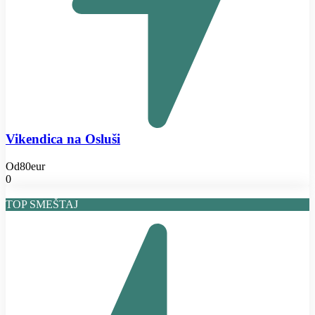
Vikendica na Osluši
Od
80eur
0
TOP SMEŠTAJ