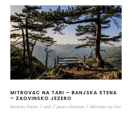
MITROVAC NA TARI – BANJSKA STENA
– ZAOVINSKO JEZERO
Banjska Stena
/
izlet
/
jezero Zaovine
/
Mitrovac na Tari