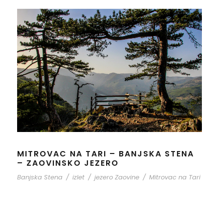
MITROVAC NA TARI – BANJSKA STENA
– ZAOVINSKO JEZERO
Banjska Stena
/
izlet
/
jezero Zaovine
/
Mitrovac na Tari