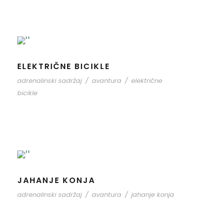
ELEKTRIČNE BICIKLE
adrenalinski sadržaj
/
avantura
/
električne
bicikle
JAHANJE KONJA
adrenalinski sadržaj
/
avantura
/
jahanje konja