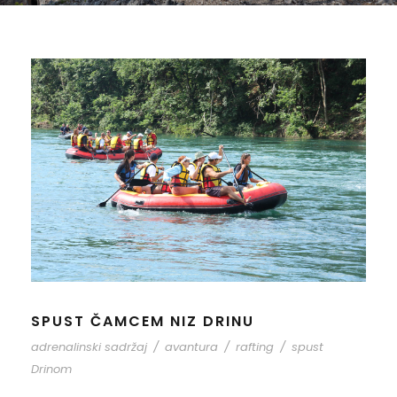
SPUST ČAMCEM NIZ DRINU
adrenalinski sadržaj
/
avantura
/
rafting
/
spust
Drinom