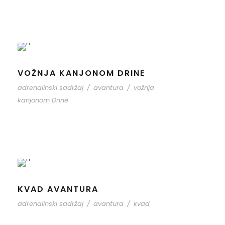
VOŽNJA KANJONOM DRINE
adrenalinski sadržaj
/
avantura
/
vožnja
kanjonom Drine
KVAD AVANTURA
adrenalinski sadržaj
/
avantura
/
kvad