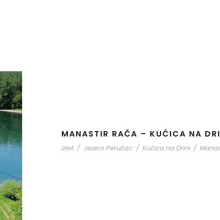
MANASTIR RAČA – KUĆICA NA DRI
izlet
/
Jezero Perućac
/
Kućica na Drini
/
Manas