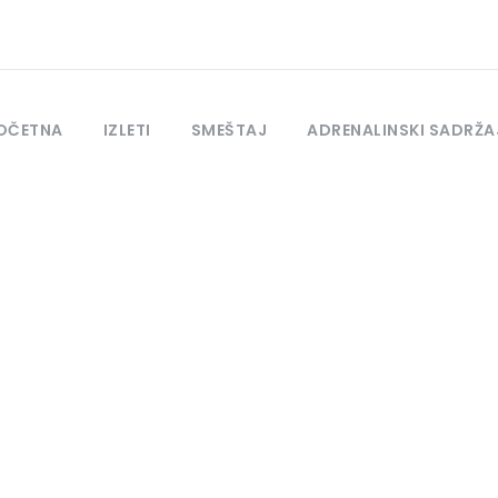
OČETNA
IZLETI
SMEŠTAJ
ADRENALINSKI SADRŽA
Tag
Kućica na Drini