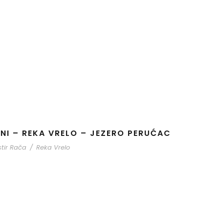
NI – REKA VRELO – JEZERO PERUĆAC
tir Rača
/
Reka Vrelo