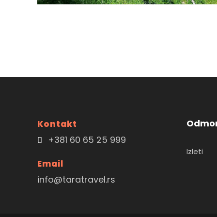
Odmor
Kontakt
+381 60 65 25 999
Izleti
Email
info@taratravel.rs